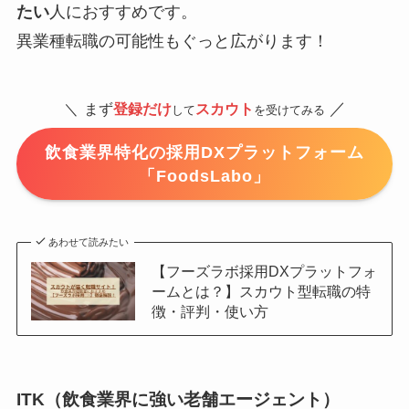
たい
人におすすめです。
異業種転職の可能性もぐっと広がります！
／
＼
まず
登録だけ
スカウト
して
を受けてみる
飲食業界特化の採用DXプラットフォーム
「FoodsLabo」
あわせて読みたい
【フーズラボ採用DXプラットフォ
ームとは？】スカウト型転職の特
徴・評判・使い方
ITK（飲食業界に強い老舗エージェント）