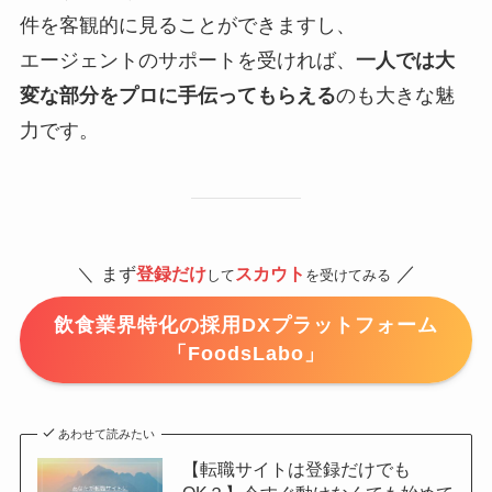
件を客観的に見ることができますし、
エージェントのサポートを受ければ、
一人では大
変な部分をプロに手伝ってもらえる
のも大きな魅
力です。
／
＼
まず
登録だけ
スカウト
して
を受けてみる
飲食業界特化の採用DXプラットフォーム
「FoodsLabo」
あわせて読みたい
【転職サイトは登録だけでも