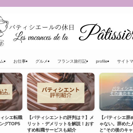
ム
お仕事
グルメ
フランス旅行記
profile
サイト
の評判は？】メ
【パティシエ辞めたい】は甘えじ
【体験談】転
トを解説！おす
ゃない。辞めた人のリアル体験
プ！私が実践
も紹介
と“その後のキャリア”とは？