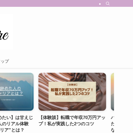
マップ
職で年収70万円アッ
パティシエは休みが少ないのが当
【保存
した2つのコツ
たり前？現役経験者が語るリアル
病とは
な働き方と“抜け道”の見つけ方
調と対