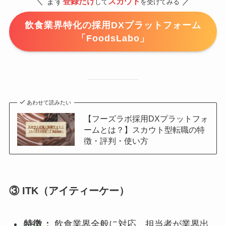
／
＼
まず
登録だけ
スカウト
して
を受けてみる
飲食業界特化の採用DXプラットフォーム
「FoodsLabo」
あわせて読みたい
【フーズラボ採用DXプラットフォ
ームとは？】スカウト型転職の特
徴・評判・使い方
③ ITK（アイティーケー）
特徴
：
飲食業界全般に対応。担当者が業界出