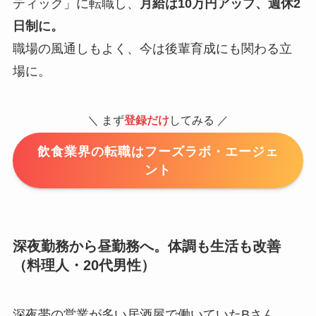
ティック」に転職し、
月給は10万円アップ、週休2
日制に。
職場の風通しもよく、今は後輩育成にも関わる立
場に。
＼ まず
登録だけ
してみる ／
飲食業界の転職はフーズラボ・エージェ
ント
深夜勤務から昼勤務へ。体調も生活も改善
（料理人・20代男性）
深夜帯の営業が多い居酒屋で働いていたBさん。