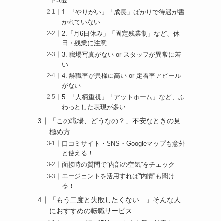
ト5選
1. 「やりがい」「成長」ばかりで待遇が書
かれていない
2.「月6日休み」「固定残業制」など、休
日・残業に注意
3. 職場写真がない or スタッフが異常に若
い
4. 離職率が異様に高い or 定着率アピール
がない
5. 「人柄重視」「アットホーム」など、ふ
わっとした表現が多い
「この職場、どうなの？」不安なときの見
極め方
口コミサイト・SNS・Googleマップも意外
と使える！
面接時の質問で“内部の空気”をチェック
エージェントを活用すれば“内情”も聞け
る！
「もう二度と失敗したくない…」そんな人
におすすめの転職サービス