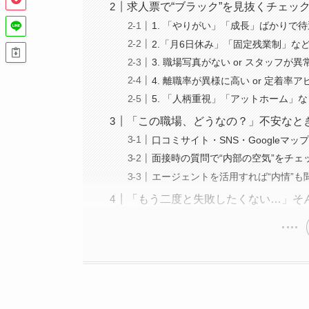
求人票で“ブラック”を見抜くチェッ
1. 「やりがい」「成長」ばかりで
2.「月6日休み」「固定残業制」な
3. 職場写真がない or スタッフが
4. 離職率が異様に高い or 定着率
5. 「人柄重視」「アットホーム」
「この職場、どうなの？」不安なと
口コミサイト・SNS・Googleマ
面接時の質問で“内部の空気”をチェ
エージェントを活用すれば“内情”も
「もう二度と失敗したくない…」そ