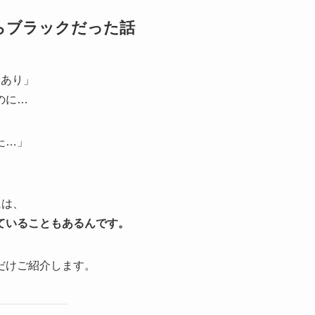
らブラックだった話
給あり」
のに…
た…」
には、
ていることもあるんです。
だけご紹介します。