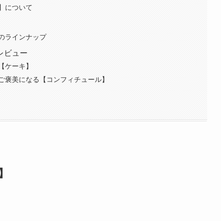
】について
のラインナップ
レビュー
【ケーキ】
ご褒美になる【コンフィチュール】
】