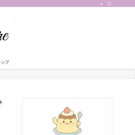
マップ
で