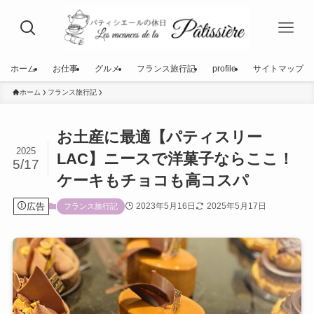
ホーム
お仕事
グルメ
フランス旅行記
profile
サイトマップ
ホーム
フランス旅行記
お土産に最適【パティスリー
2025
LAC】ニースで洋菓子ならここ！
5/17
ケーキもチョコも高コスパ
広告
2023年5月16日
2025年5月17日
フランス旅行記